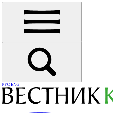
РУС
ENG