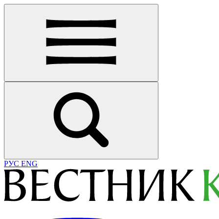
РУС
ENG