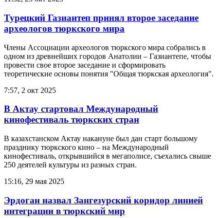
Турецкий Газиантеп принял второе заседание
археологов тюркского мира
Члены Ассоциации археологов тюркского мира собрались в
одном из древнейших городов Анатолии – Газиантепе, чтобы
провести свое второе заседание и сформировать
теоретические основы понятия "Общая тюркская археология".
7:57, 2 окт 2025
В Актау стартовал Международный
кинофестиваль тюркских стран
В казахстанском Актау накануне был дан старт большому
празднику тюркского кино – на Международный
кинофестиваль, открывшийся в мегаполисе, съехались свыше
250 деятелей культуры из разных стран.
15:16, 29 мая 2025
Эрдоган назвал Зангезурский коридор линией
интеграции в тюркский мир