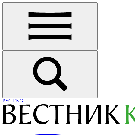
РУС
ENG