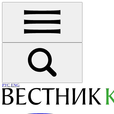
РУС
ENG