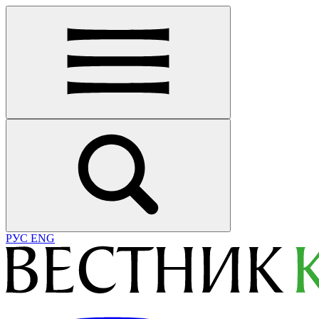
РУС
ENG