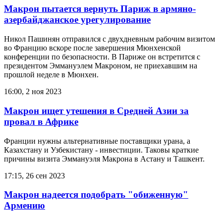
Макрон пытается вернуть Париж в армяно-
азербайджанское урегулирование
Никол Пашинян отправился с двухдневным рабочим визитом
во Францию вскоре после завершения Мюнхенской
конференции по безопасности. В Париже он встретится с
президентом Эммануэлем Макроном, не приехавшим на
прошлой неделе в Мюнхен.
16:00, 2 ноя 2023
Макрон ищет утешения в Средней Азии за
провал в Африке
Франции нужны альтернативные поставщики урана, а
Казахстану и Узбекистану - инвестиции. Таковы краткие
причины визита Эммануэля Макрона в Астану и Ташкент.
17:15, 26 сен 2023
Макрон надеется подобрать "обиженную"
Армению