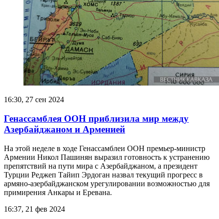
16:30, 27 сен 2024
Генассамблея ООН приблизила мир между
Азербайджаном и Арменией
На этой неделе в ходе Генассамблеи ООН премьер-министр
Армении Никол Пашинян выразил готовность к устранению
препятствий на пути мира с Азербайджаном, а президент
Турции Реджеп Тайип Эрдоган назвал текущий прогресс в
армяно-азербайджанском урегулировании возможностью для
примирения Анкары и Еревана.
16:37, 21 фев 2024