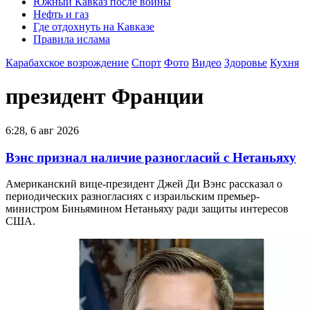
Южный Кавказ после войны
Нефть и газ
Где отдохнуть на Кавказе
Правила ислама
Карабахское возрождение
Спорт
Фото
Видео
Здоровье
Кухня
президент Франции
6:28, 6 авг 2026
Вэнс признал наличие разногласий с Нетаньяху
Американский вице-президент Джей Ди Вэнс рассказал о
периодических разногласиях с израильским премьер-
министром Биньямином Нетаньяху ради защиты интересов
США.