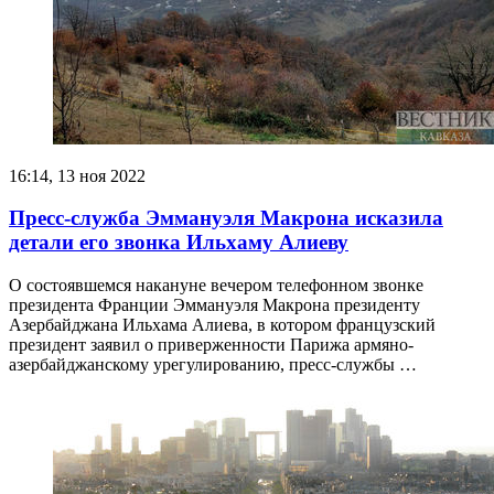
16:14, 13 ноя 2022
Пресс-служба Эммануэля Макрона исказила
детали его звонка Ильхаму Алиеву
О состоявшемся накануне вечером телефонном звонке
президента Франции Эммануэля Макрона президенту
Азербайджана Ильхама Алиева, в котором французский
президент заявил о приверженности Парижа армяно-
азербайджанскому урегулированию, пресс-службы …