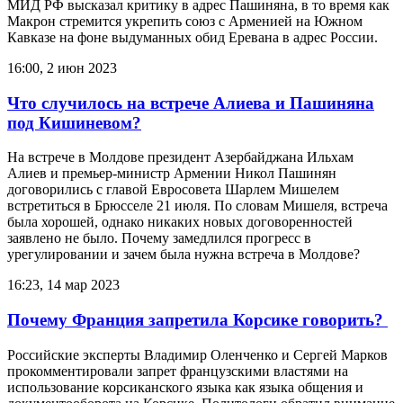
МИД РФ высказал критику в адрес Пашиняна, в то время как
Макрон стремится укрепить союз с Арменией на Южном
Кавказе на фоне выдуманных обид Еревана в адрес России.
16:00, 2 июн 2023
Что случилось на встрече Алиева и Пашиняна
под Кишиневом?
На встрече в Молдове президент Азербайджана Ильхам
Алиев и премьер-министр Армении Никол Пашинян
договорились с главой Евросовета Шарлем Мишелем
встретиться в Брюсселе 21 июля. По словам Мишеля, встреча
была хорошей, однако никаких новых договоренностей
заявлено не было. Почему замедлился прогресс в
урегулировании и зачем была нужна встреча в Молдове?
16:23, 14 мар 2023
Почему Франция запретила Корсике говорить?
Российские эксперты Владимир Оленченко и Сергей Марков
прокомментировали запрет французскими властями на
использование корсиканского языка как языка общения и