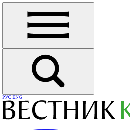
РУС
ENG