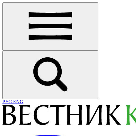
РУС
ENG