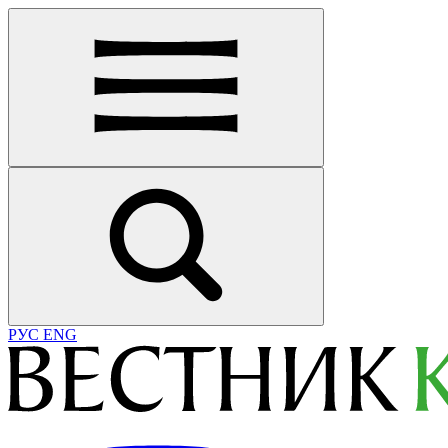
РУС
ENG