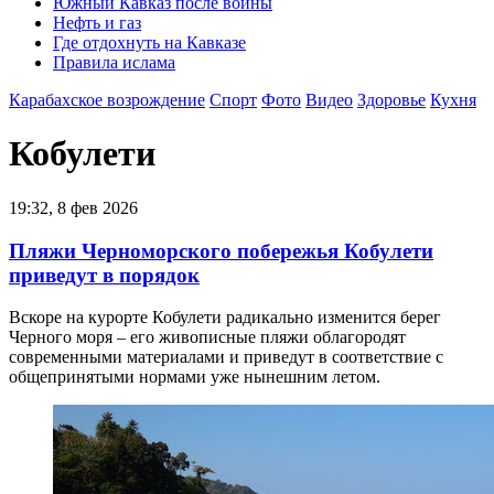
Южный Кавказ после войны
Нефть и газ
Где отдохнуть на Кавказе
Правила ислама
Карабахское возрождение
Спорт
Фото
Видео
Здоровье
Кухня
Кобулети
19:32, 8 фев 2026
Пляжи Черноморского побережья Кобулети
приведут в порядок
Вскоре на курорте Кобулети радикально изменится берег
Черного моря – его живописные пляжи облагородят
современными материалами и приведут в соответствие с
общепринятыми нормами уже нынешним летом.