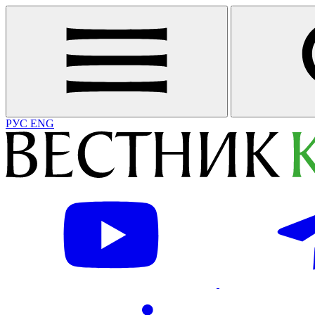
РУС
ENG