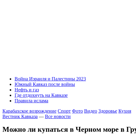
Война Израиля и Палестины 2023
Южный Кавказ после войны
Нефть и газ
Где отдохнуть на Кавказе
Правила ислама
Карабахское возрождение
Спорт
Фото
Видео
Здоровье
Кухня
Вестник Кавказа
—
Все новости
Можно ли купаться в Черном море в Гр