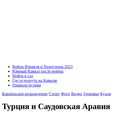
Война Израиля и Палестины 2023
Южный Кавказ после войны
Нефть и газ
Где отдохнуть на Кавказе
Правила ислама
Карабахское возрождение
Спорт
Фото
Видео
Здоровье
Кухня
Турция и Саудовская Аравия