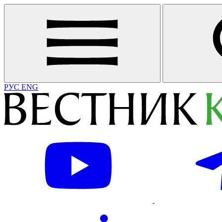
РУС
ENG