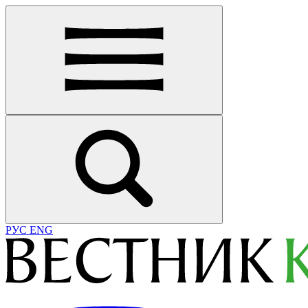
РУС
ENG