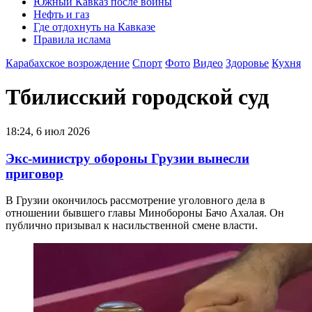
Южный Кавказ после войны
Нефть и газ
Где отдохнуть на Кавказе
Правила ислама
Карабахское возрождение
Спорт
Фото
Видео
Здоровье
Кухня
Тбилисский городской суд
18:24, 6 июл 2026
Экс-министру обороны Грузии вынесли
приговор
В Грузии окончилось рассмотрение уголовного дела в
отношении бывшего главы Минобороны Бачо Ахалая. Он
публично призывал к насильственной смене власти.