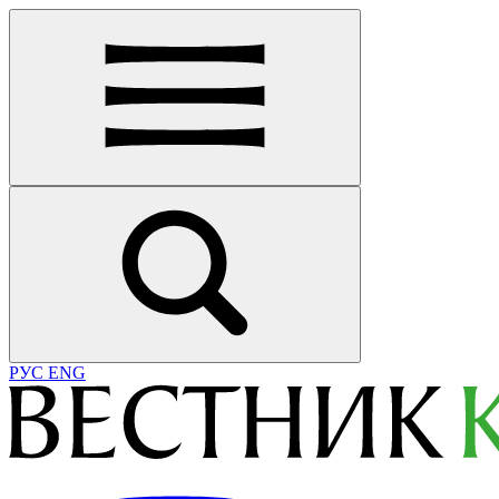
РУС
ENG