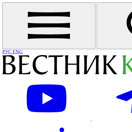
РУС
ENG