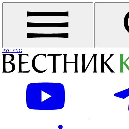
РУС
ENG