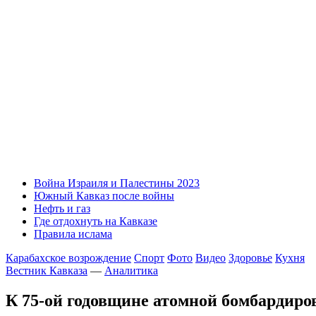
Война Израиля и Палестины 2023
Южный Кавказ после войны
Нефть и газ
Где отдохнуть на Кавказе
Правила ислама
Карабахское возрождение
Спорт
Фото
Видео
Здоровье
Кухня
Вестник Кавказа
—
Аналитика
К 75-ой годовщине атомной бомбардир