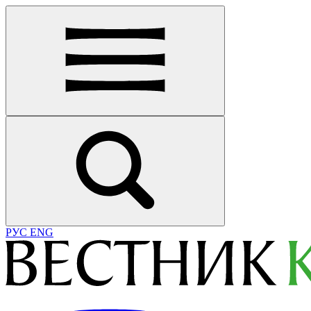
РУС
ENG