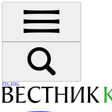
РУС
ENG