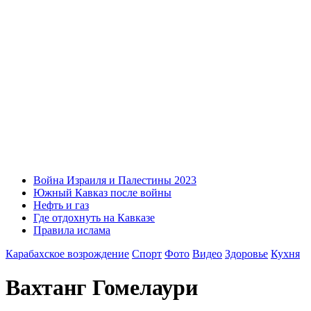
Война Израиля и Палестины 2023
Южный Кавказ после войны
Нефть и газ
Где отдохнуть на Кавказе
Правила ислама
Карабахское возрождение
Спорт
Фото
Видео
Здоровье
Кухня
Вахтанг Гомелаури