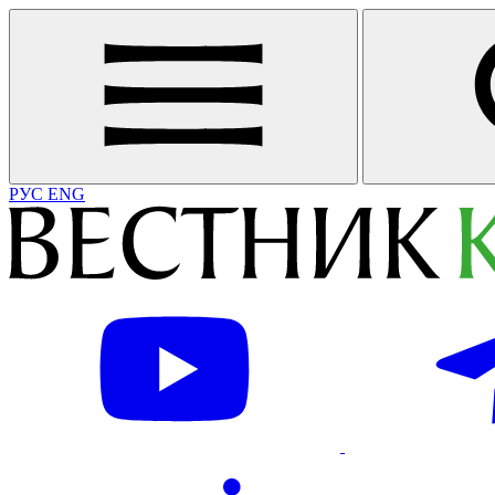
РУС
ENG