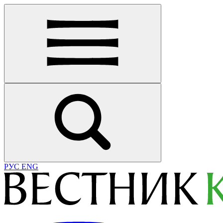
РУС
ENG