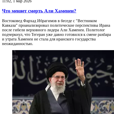
11:02, 1 мар 2026
Что меняет смерть Али Хаменеи?
Востоковед Фархад Ибрагимов в беседе с "Вестником
Кавказа" проанализировал политические перспективы Ирана
после гибели верховного лидера Али Хаменеи. Политолог
подчеркнул, что Тегеран уже давно готовился к смене рахбара
и утрата Хаменеи не стала для иранского государства
неожиданностью.