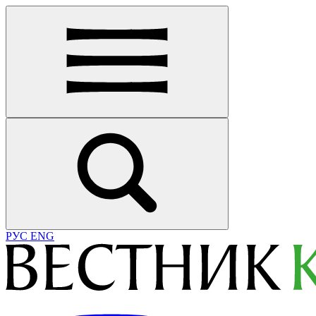
РУС
ENG