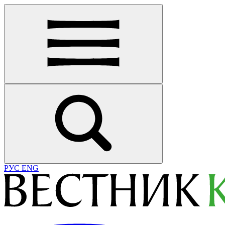
РУС
ENG