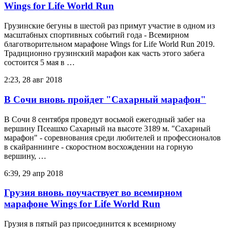
Wings for Life World Run
Грузинские бегуны в шестой раз примут участие в одном из
масштабных спортивных событий года - Всемирном
благотворительном марафоне Wings for Life World Run 2019.
Традиционно грузинский марафон как часть этого забега
состоится 5 мая в …
2:23, 28 авг 2018
В Сочи вновь пройдет "Сахарный марафон"
В Сочи 8 сентября проведут восьмой ежегодный забег на
вершину Псеашхо Сахарный на высоте 3189 м. "Сахарный
марафон" - соревнования среди любителей и профессионалов
в скайраннинге - скоростном восхождении на горную
вершину, …
6:39, 29 апр 2018
Грузия вновь поучаствует во всемирном
марафоне Wings for Life World Run
Грузия в пятый раз присоединится к всемирному