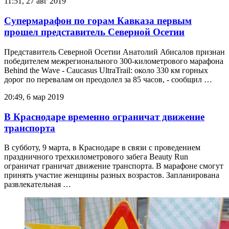
11:51, 27 авг 2019
Супермарафон по горам Кавказа первым
прошел представитель Северной Осетии
Представитель Северной Осетии Анатолий Абисалов признан
победителем межрегионального 300-километрового марафона
Behind the Wave - Caucasus UltraTrail: около 330 км горных
дорог по перевалам он преодолел за 85 часов, - сообщил …
20:49, 6 мар 2019
В Краснодаре временно ограничат движение
транспорта
В субботу, 9 марта, в Краснодаре в связи с проведением
праздничного трехкилометрового забега Beauty Run
ограничат граничат движение транспорта. В марафоне смогут
принять участие женщины разных возрастов. Запланирована
развлекательная …