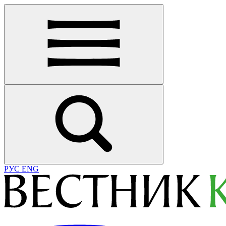
РУС
ENG