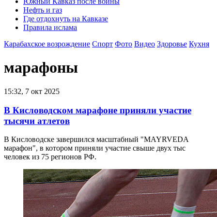
Южный Кавказ после войны
Нефть и газ
Где отдохнуть на Кавказе
Правила ислама
Карабахское возрождение
Спорт
Фото
Видео
Здоровье
Кухня
марафоны
15:32, 7 окт 2025
В Кисловодском марафоне приняли участие
тысячи атлетов
В Кисловодске завершился масштабный "MAYRVEDA
марафон", в котором приняли участие свыше двух тыс
человек из 75 регионов РФ.