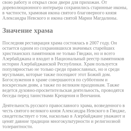
свою работу и открыл свои двери для прихожан. От
дореволюционного интерьера сохранились старинные иконы,
в частности, храмовая икона святого благоверного князя
Александра Невского и икона святой Марии Магдалины.
Значение храма
Последняя реставрация храма состоялась в 2007 году. Он
остается одним из сохранившихся значимых старейших
христианских памятников не только Гянджи, но и всего
Азербайджана и входит в Национальный реестр памятников
истории Азербайджанской Республики. Храм пользуется
популярностью не только среди православных, но и среди
мусульман, которые также посещают этот Божий дом.
Богослужения в храме совершаются по субботним и
воскресным дням, а также по великим праздникам. Также
ведется духовно-просветительская деятельность, проводятся
беседы перед таинствами Крещения и Венчания.
Деятельность русского православного храма, возведенного в
честь святого великого князя Александра Невского в Гяндже,
свидетельствует о том, насколько в Азербайджане уважают и
ценят давние традиции многокультурности и религиозной
толерантности.