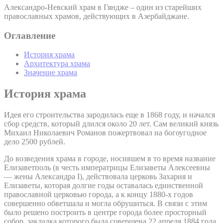
Александро-Невский храм в Гяндже – один из старейших
православных храмов, действующих в Азербайджане.
Оглавление
История храма
Архитектура храма
Значение храма
История храма
Идея его строительства зародилась еще в 1868 году, и начался
сбор средств, который длился около 20 лет. Сам великий князь
Михаил Николаевич Романов пожертвовал на богоугодное
дело 2500 рублей.
До возведения храма в городе, носившем в то время название
Елизаветполь (в честь императрицы Елизаветы Алексеевны
— жены Александра I), действовала церковь Захария и
Елизаветы, которая долгие годы оставалась единственной
православной церковью города, а к концу 1880-х годов
совершенно обветшала и могла обрушиться. В связи с этим
было решено построить в центре города более просторный
собор, закладка которого была совершена 22 апреля 1884 года