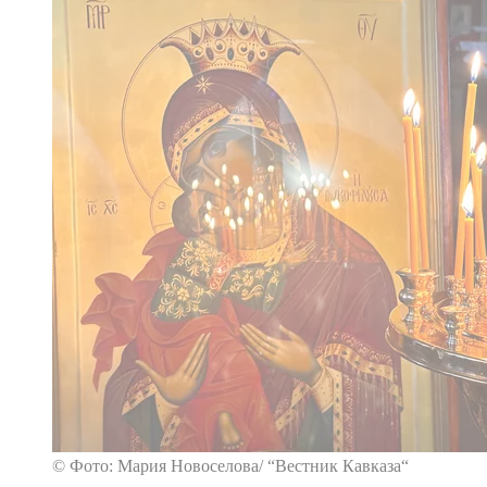
© Фото: Мария Новоселова/ “Вестник Кавказа“