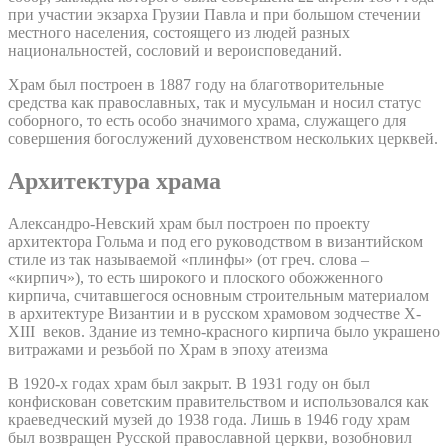
при участии экзарха Грузии Павла и при большом стечении
местного населения, состоящего из людей разных
национальностей, сословий и вероисповеданий.
Храм был построен в 1887 году на благотворительные
средства как православных, так и мусульман и носил статус
соборного, то есть особо значимого храма, служащего для
совершения богослужений духовенством нескольких церквей.
Архитектура храма
Александро-Невский храм был построен по проекту
архитектора Гольма и под его руководством в византийском
стиле из так называемой «плинфы» (от греч. слова –
«кирпич»), то есть широкого и плоского обожженного
кирпича, считавшегося основным строительным материалом
в архитектуре Византии и в русском храмовом зодчестве X-
XIII веков. Здание из темно-красного кирпича было украшено
витражами и резьбой по Храм в эпоху атеизма
В 1920-х годах храм был закрыт. В 1931 году он был
конфискован советским правительством и использовался как
краеведческий музей до 1938 года. Лишь в 1946 году храм
был возвращен Русской православной церкви, возобновил