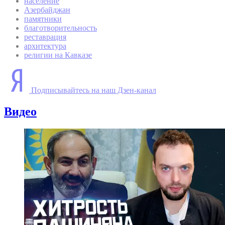
население
Азербайджан
памятники
благотворительность
реставрация
архитектура
религии на Кавказе
Подписывайтесь на наш Дзен-канал
Видео