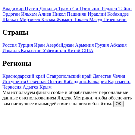
Владимир Путин
Дональд Трамп
Си Цзиньпин
Реджеп Тайип
Эрдоган
Ильхам Алиев
Никол Пашинян
Ираклий Кобахидзе
Шавкат Мирзиеев
Касым-Жомарт Токаев
Масуд Пезешкиан
Страны
Россия
Турция
Иран
Азербайджан
Армения
Грузия
Абхазия
Израиль
Казахстан
Узбекистан
Китай
США
Регионы
Краснодарский край
Ставропольский край
Дагестан
Чечня
Ингушетия
Северная Осетия
Кабардино-Балкария
Карачаево-
Черкесия
Адыгея
Крым
Мы используем файлы cookie и обрабатываем персональные
данные с использованием Яндекс Метрики, чтобы обеспечить
вам наилучшее взаимодействие с нашим веб-сайтом.
ОК