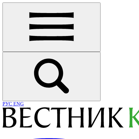
РУС
ENG