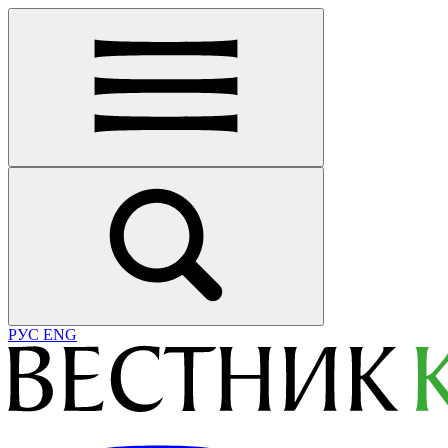
РУС
ENG