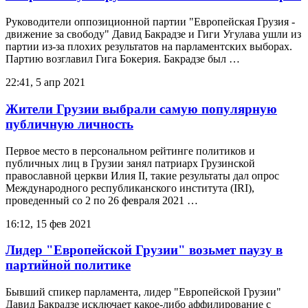
Руководители оппозиционной партии "Европейская Грузия -
движение за свободу" Давид Бакрадзе и Гиги Угулава ушли из
партии из-за плохих результатов на парламентских выборах.
Партию возглавил Гига Бокерия. Бакрадзе был …
22:41, 5 апр 2021
Жители Грузии выбрали самую популярную
публичную личность
Первое место в персональном рейтинге политиков и
публичных лиц в Грузии занял патриарх Грузинской
православной церкви Илия II, такие результаты дал опрос
Международного республиканского института (IRI),
проведенный со 2 по 26 февраля 2021 …
16:12, 15 фев 2021
Лидер "Европейской Грузии" возьмет паузу в
партийной политике
Бывший спикер парламента, лидер "Европейской Грузии"
Давид Бакрадзе исключает какое-либо аффилирование с