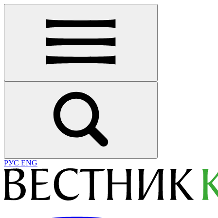
РУС
ENG