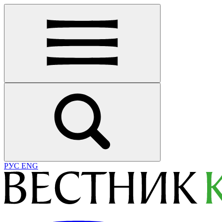
РУС
ENG