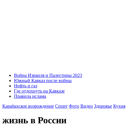
Война Израиля и Палестины 2023
Южный Кавказ после войны
Нефть и газ
Где отдохнуть на Кавказе
Правила ислама
Карабахское возрождение
Спорт
Фото
Видео
Здоровье
Кухня
жизнь в России