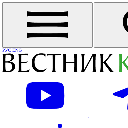
РУС
ENG