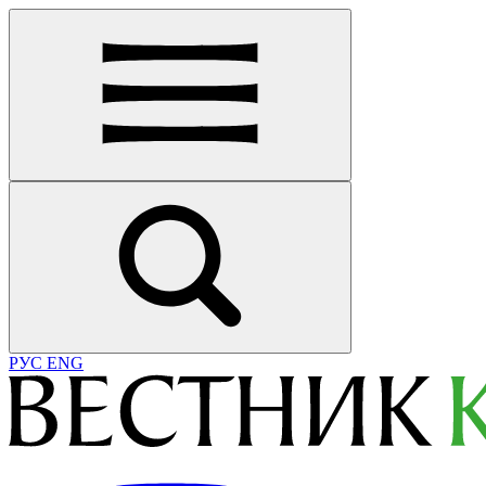
РУС
ENG