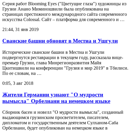
Серия работ Blooming Eyes ("Цветущие глаза") художницы из
Грузии Анано Миминошвили была опубликована на
страницах престижного международного сайта современного
искусства Colossal. Сайт – платформа для современного и …
21:44, 31 янв 2019
Сванские башни обновят в Местиа и Ушгули
Исторические сванские башни в Местиа и Ушгули
подвергнутся реставрации в текущем году, рассказала вице-
премьер Грузии, глава Минрегионразвития Майя
Цкитишвили на конференции "Грузия и мир 2019" в Тбилиси.
По ее словам, на …
0:05, 3 авг 2018
Жители Германии узнают "О мудрости
вымысла" Орбелиани на немецком языке
Сборник басен и новелл "О мудрости вымысла", созданный
выдающимся грузинским просветителем, писателем,
дипломатом и государственным деятелем Сулханом-Саба
Орбелиани, будет опубликован на немецком языке в