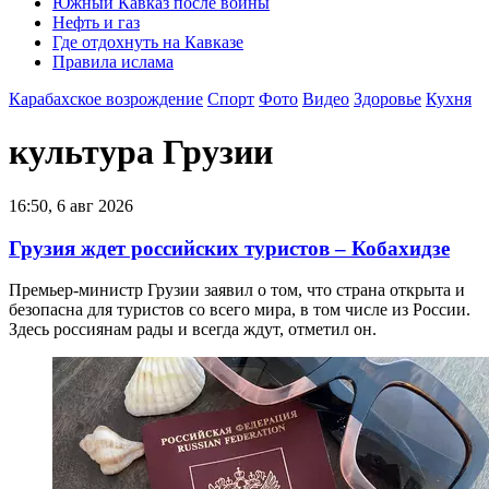
Южный Кавказ после войны
Нефть и газ
Где отдохнуть на Кавказе
Правила ислама
Карабахское возрождение
Спорт
Фото
Видео
Здоровье
Кухня
культура Грузии
16:50, 6 авг 2026
Грузия ждет российских туристов – Кобахидзе
Премьер-министр Грузии заявил о том, что страна открыта и
безопасна для туристов со всего мира, в том числе из России.
Здесь россиянам рады и всегда ждут, отметил он.