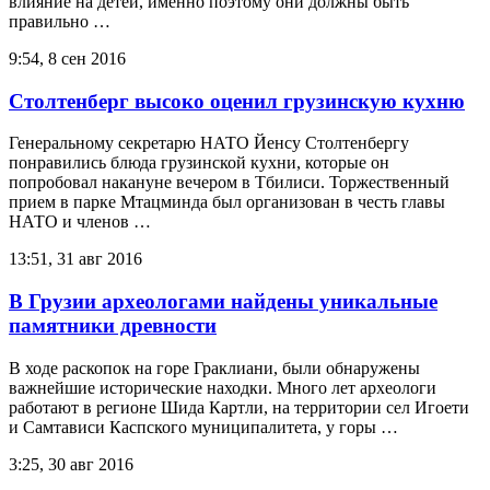
влияние на детей, именно поэтому они должны быть
правильно …
9:54, 8 сен 2016
Столтенберг высоко оценил грузинскую кухню
Генеральному секретарю НАТО Йенсу Столтенбергу
понравились блюда грузинской кухни, которые он
попробовал накануне вечером в Тбилиси. Торжественный
прием в парке Мтацминда был организован в честь главы
НАТО и членов …
13:51, 31 авг 2016
В Грузии археологами найдены уникальные
памятники древности
В ходе раскопок на горе Граклиани, были обнаружены
важнейшие исторические находки. Много лет археологи
работают в регионе Шида Картли, на территории сел Игоети
и Самтависи Каспского муниципалитета, у горы …
3:25, 30 авг 2016