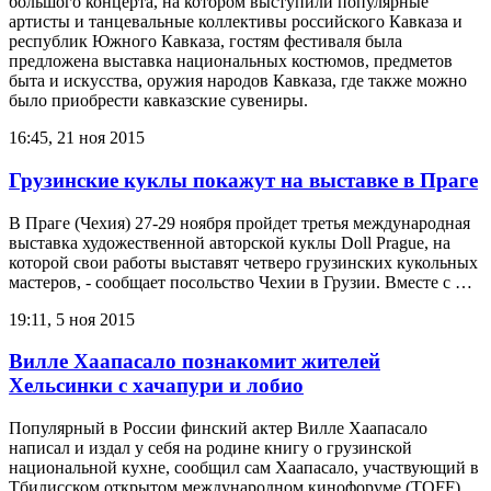
большого концерта, на котором выступили популярные
артисты и танцевальные коллективы российского Кавказа и
республик Южного Кавказа, гостям фестиваля была
предложена выставка национальных костюмов, предметов
быта и искусства, оружия народов Кавказа, где также можно
было приобрести кавказские сувениры.
16:45, 21 ноя 2015
Грузинские куклы покажут на выставке в Праге
В Праге (Чехия) 27-29 ноября пройдет третья международная
выставка художественной авторской куклы Doll Prague, на
которой свои работы выставят четверо грузинских кукольных
мастеров, - сообщает посольство Чехии в Грузии. Вместе с …
19:11, 5 ноя 2015
Вилле Хаапасало познакомит жителей
Хельсинки с хачапури и лобио
Популярный в России финский актер Вилле Хаапасало
написал и издал у себя на родине книгу о грузинской
национальной кухне, сообщил сам Хаапасало, участвующий в
Тбилисском открытом международном кинофоруме (TOFF) .