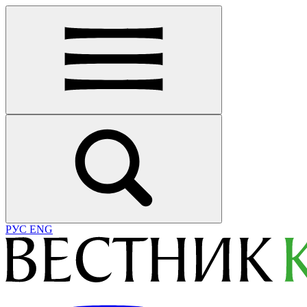
РУС
ENG