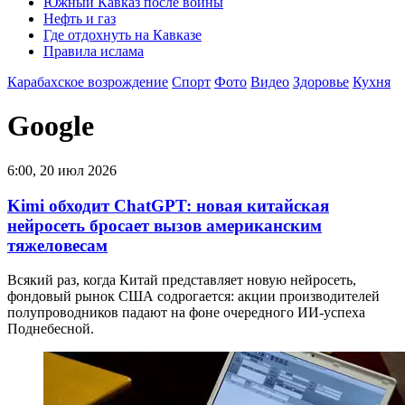
Южный Кавказ после войны
Нефть и газ
Где отдохнуть на Кавказе
Правила ислама
Карабахское возрождение
Спорт
Фото
Видео
Здоровье
Кухня
Google
6:00, 20 июл 2026
Kimi обходит ChatGPT: новая китайская
нейросеть бросает вызов американским
тяжеловесам
Всякий раз, когда Китай представляет новую нейросеть,
фондовый рынок США содрогается: акции производителей
полупроводников падают на фоне очередного ИИ-успеха
Поднебесной.