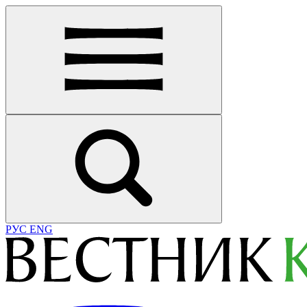
РУС
ENG