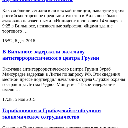
Как сообщили сегодня в литовской полиции, накануне утром
российское торговое представительство в Вильнюсе было
атаковано неизвестными. «Инцидент произошел 14 января в
9:25 в Вильнюсе, неизвестные забросали яйцами здание
торгового …
15:52, 6 дек 2016
В Вильнюсе задержали экс-главу
антитеррористического центра Грузии
Экс-глава антитеррористического центра Грузии Зураб
Майсурадзе задержан в Литве по запросу РФ. Эти сведения
местной прессе подтвердил начальник отдела Службы охраны
госграницы Литвы Гедрюс Мишутис. "Такое задержание
имело …
17:38, 5 ноя 2015
Гарибашвили и Грибаускайте обсудили
экономическое сотрудничество
Сегодня в Вильнюсе состоялась встреча премьер-министра