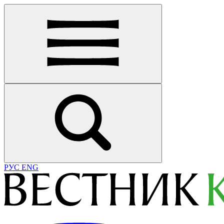
РУС
ENG