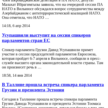
Член азербайджанской делегации в ПА НАТО, депутат
Малахат Ибрагимгызы заявила, что на очередной сессии ПА
НАТО в Вильнюсе обсуждался вопрос сотрудничества между
Азербайджаном с антитеррористической коалицией НАТО.
Она отметила, что НАТО …
14:18, 6 апр 2014
Усупашвили выступит на сессии спикеров
парламентов стран ЕС
Спикер парламента Грузии Давид Усупашвили примет
участие в сессии председателей парламентов Евросоюза,
которая пройдет 6-7 апреля в Вильнюсе, сообщили в пресс-
службе высшего органа законодательной власти страны. Там
он произнесет речь в …
18:58, 14 янв 2014
В Таллине прошла встреча спикера парламента
Грузии и президента Эстонии
Сегодня в Таллинне прошла встреча спикера парламента
Грузии Давида Усупашвили и президента Эстонии Тоомаса
Ильвеса. “Состоялась конкретная, детальная беседа о том, что