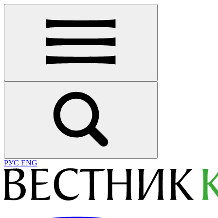
РУС
ENG