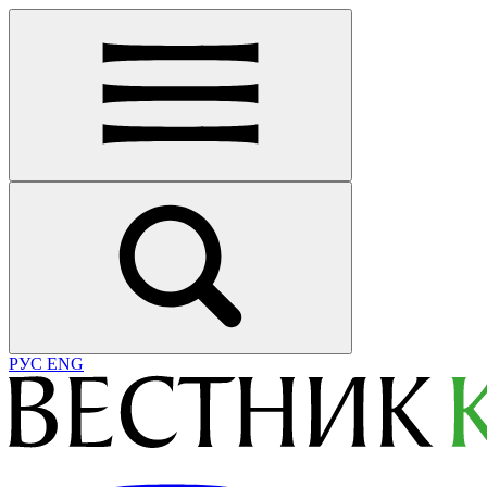
РУС
ENG