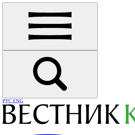
РУС
ENG