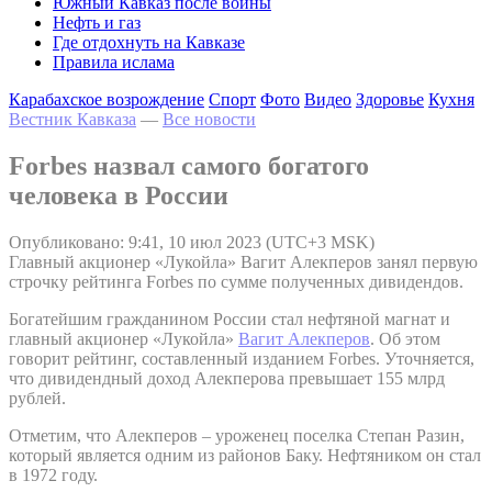
Южный Кавказ после войны
Нефть и газ
Где отдохнуть на Кавказе
Правила ислама
Карабахское возрождение
Спорт
Фото
Видео
Здоровье
Кухня
Вестник Кавказа
—
Все новости
Forbes назвал самого богатого
человека в России
Опубликовано: 9:41, 10 июл 2023 (UTC+3 MSK)
Главный акционер «Лукойла» Вагит Алекперов занял первую
строчку рейтинга Forbes по сумме полученных дивидендов.
Богатейшим гражданином России стал нефтяной магнат и
главный акционер «Лукойла»
Вагит Алекперов
. Об этом
говорит рейтинг, составленный изданием Forbes. Уточняется,
что дивидендный доход Алекперова превышает 155 млрд
рублей.
Отметим, что Алекперов – уроженец поселка Степан Разин,
который является одним из районов Баку. Нефтяником он стал
в 1972 году.