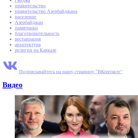
Гянджа
правительство
правительство Азербайджана
население
Азербайджан
памятники
благотворительность
реставрация
архитектура
религии на Кавказе
Подписывайтесь на нашу страницу "ВКонтакте"
Видео