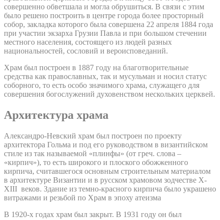
совершенно обветшала и могла обрушиться. В связи с этим
было решено построить в центре города более просторный
собор, закладка которого была совершена 22 апреля 1884 года
при участии экзарха Грузии Павла и при большом стечении
местного населения, состоящего из людей разных
национальностей, сословий и вероисповеданий.
Храм был построен в 1887 году на благотворительные
средства как православных, так и мусульман и носил статус
соборного, то есть особо значимого храма, служащего для
совершения богослужений духовенством нескольких церквей.
Архитектура храма
Александро-Невский храм был построен по проекту
архитектора Гольма и под его руководством в византийском
стиле из так называемой «плинфы» (от греч. слова –
«кирпич»), то есть широкого и плоского обожженного
кирпича, считавшегося основным строительным материалом
в архитектуре Византии и в русском храмовом зодчестве X-
XIII веков. Здание из темно-красного кирпича было украшено
витражами и резьбой по Храм в эпоху атеизма
В 1920-х годах храм был закрыт. В 1931 году он был