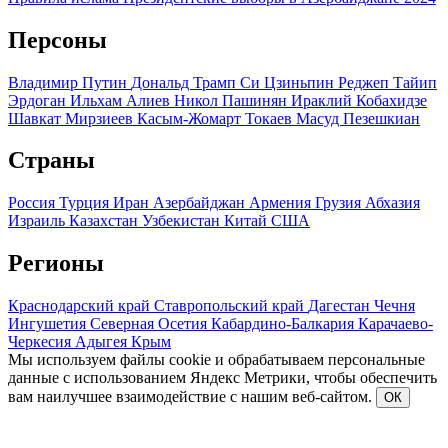
Персоны
Владимир Путин
Дональд Трамп
Си Цзиньпин
Реджеп Тайип
Эрдоган
Ильхам Алиев
Никол Пашинян
Ираклий Кобахидзе
Шавкат Мирзиеев
Касым-Жомарт Токаев
Масуд Пезешкиан
Страны
Россия
Турция
Иран
Азербайджан
Армения
Грузия
Абхазия
Израиль
Казахстан
Узбекистан
Китай
США
Регионы
Краснодарский край
Ставропольский край
Дагестан
Чечня
Ингушетия
Северная Осетия
Кабардино-Балкария
Карачаево-
Черкесия
Адыгея
Крым
Мы используем файлы cookie и обрабатываем персональные
данные с использованием Яндекс Метрики, чтобы обеспечить
вам наилучшее взаимодействие с нашим веб-сайтом.
ОК