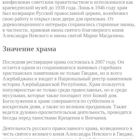
конфискован советским правительством и использовался как
краеведческий музей до 1938 года. Лишь в 1946 году храм
был возвращен Русской православной церкви, возобновил
свою работу и открыл свои двери для прихожан. От
дореволюционного интерьера сохранились старинные иконы,
в частности, храмовая икона святого благоверного князя
Александра Невского и икона святой Марии Магдалины.
Значение храма
Последняя реставрация храма состоялась в 2007 году. Он
остается одним из сохранившихся значимых старейших
христианских памятников не только Гянджи, но и всего
Азербайджана и входит в Национальный реестр памятников
истории Азербайджанской Республики. Храм пользуется
популярностью не только среди православных, но и среди
мусульман, которые также посещают этот Божий дом.
Богослужения в храме совершаются по субботним и
воскресным дням, а также по великим праздникам. Также
ведется духовно-просветительская деятельность, проводятся
беседы перед таинствами Крещения и Венчания.
Деятельность русского православного храма, возведенного в
честь святого великого князя Александра Невского в Гяндже,