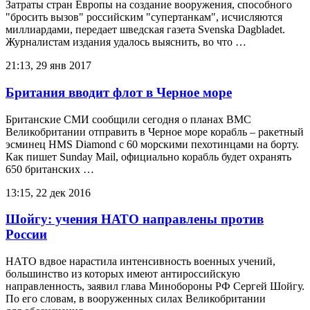
Затраты стран Европы на создание вооружения, способного
"бросить вызов" российским "супертанкам", исчисляются
миллиардами, передает шведская газета Svenska Dagbladet.
Журналистам издания удалось выяснить, во что …
21:13, 29 янв 2017
Британия вводит флот в Черное море
Британские СМИ сообщили сегодня о планах ВМС
Великобритании отправить в Черное море корабль – ракетный
эсминец HMS Diamond с 60 морскими пехотинцами на борту.
Как пишет Sunday Mail, официально корабль будет охранять
650 британских …
13:15, 22 дек 2016
Шойгу: учения НАТО направлены против
России
НАТО вдвое нарастила интенсивность военных учений,
большинство из которых имеют антироссийскую
направленность, заявил глава Минобороны РФ Сергей Шойгу.
По его словам, в вооруженных силах Великобритании