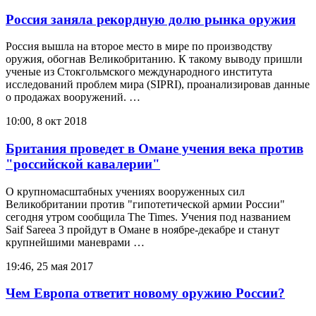
Россия заняла рекордную долю рынка оружия
Россия вышла на второе место в мире по производству
оружия, обогнав Великобританию. К такому выводу пришли
ученые из Стокгольмского международного института
исследований проблем мира (SIPRI), проанализировав данные
о продажах вооружений. …
10:00, 8 окт 2018
Британия проведет в Омане учения века против
"российской кавалерии"
О крупномасштабных учениях вооруженных сил
Великобритании против "гипотетической армии России"
сегодня утром сообщила The Times. Учения под названием
Saif Sareea 3 пройдут в Омане в ноябре-декабре и станут
крупнейшими маневрами …
19:46, 25 мая 2017
Чем Европа ответит новому оружию России?