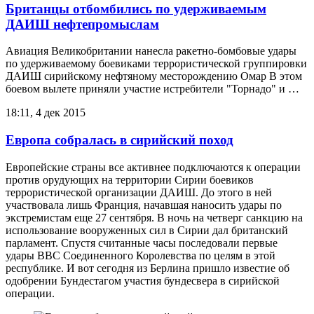
Британцы отбомбились по удерживаемым
ДАИШ нефтепромыслам
Авиация Великобритании нанесла ракетно-бомбовые удары
по удерживаемому боевиками террористической группировки
ДАИШ сирийскому нефтяному месторождению Омар В этом
боевом вылете приняли участие истребители "Торнадо" и …
18:11, 4 дек 2015
Европа собралась в сирийский поход
Европейские страны все активнее подключаются к операции
против орудующих на территории Сирии боевиков
террористической организации ДАИШ. До этого в ней
участвовала лишь Франция, начавшая наносить удары по
экстремистам еще 27 сентября. В ночь на четверг санкцию на
использование вооруженных сил в Сирии дал британский
парламент. Спустя считанные часы последовали первые
удары ВВС Соединенного Королевства по целям в этой
республике. И вот сегодня из Берлина пришло известие об
одобрении Бундестагом участия бундесвера в сирийской
операции.