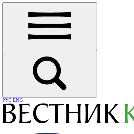
РУС
ENG