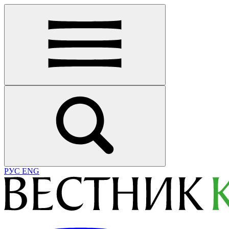
РУС
ENG