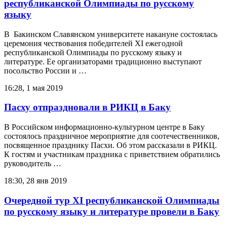
республиканской Олимпиады по русскому
языку
В Бакинском Славянском университете накануне состоялась
церемония чествования победителей ХI ежегодной
республиканской Олимпиады по русскому языку и
литературе. Ее организаторами традиционно выступают
посольство России и …
16:28, 1 мая 2019
Пасху отпраздновали в РИКЦ в Баку
В Российском информационно-культурном центре в Баку
состоялось праздничное мероприятие для соотечественников,
посвященное празднику Пасхи. Об этом рассказали в РИКЦ.
К гостям и участникам праздника с приветствием обратились
руководитель …
18:30, 28 янв 2019
Очередной тур ХI республиканской Олимпиады
по русскому языку и литературе провели в Баку