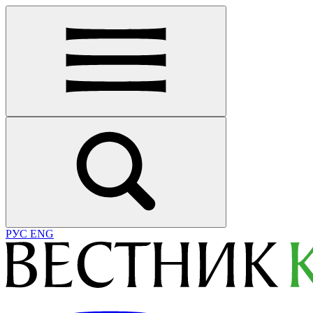
РУС
ENG