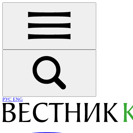
РУС
ENG