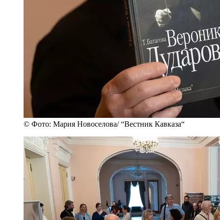
© Фото: Мария Новоселова/ “Вестник Кавказа“