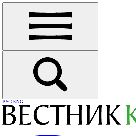
РУС
ENG