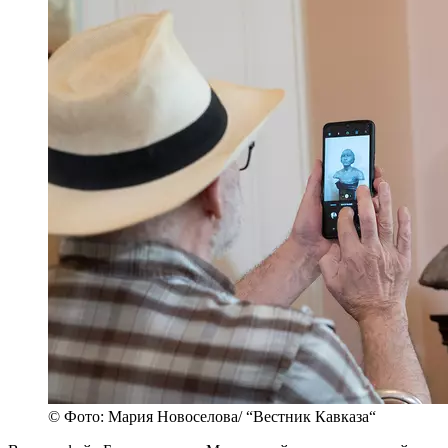
© Фото: Мария Новоселова/ “Вестник Кавказа“