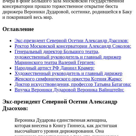
Вчера в фойе Большого зала Московской государственной
консерватории прошло торжественное открытие бюста
дирижера Вероники Дударовой, осетинке, родившейся в Баку
и покорившей весь мир.
Оглавление
Экс-президент Северной Осетии Александр Дзасохов:
Ректор Московской консерватории Александр Соколов:
Генеральный директор Большого театра,
художественный руководитель и главный дирижер
Мариинского театра Валерий Гергиев:
Народный артист РФ Даниил Крамер:
Художественный руководитель и главный дирижер
Женского симфонического оркестра Ксения Жарко:
Доктор искусствоведения, профессор Татьяна Батагова:
Внучка Вероники Дударовой Вероника Вайнштейн:
Экс-президент Северной Осетии Александр
Дзасохов:
Вероника Дударова единственная женщина,
которая внесена в Книгу Гиннеса, как достигшая
высочайшего уровня дирижирования. Она