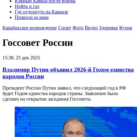
Южный Кавказ после войны
Нефть и газ
Где отдохнуть на Кавказе
Правила ислама
Карабахское возрождение
Спорт
Фото
Видео
Здоровье
Кухня
Госсовет России
15:38, 25 дек 2025
Владимир Путин объявил 2026-й Годом единства
народов России
Президент России Путин заявил, что следующий год в РФ
будет Годом единства народов страны. Заявление было
сделано на открытии заседания Госсовета.