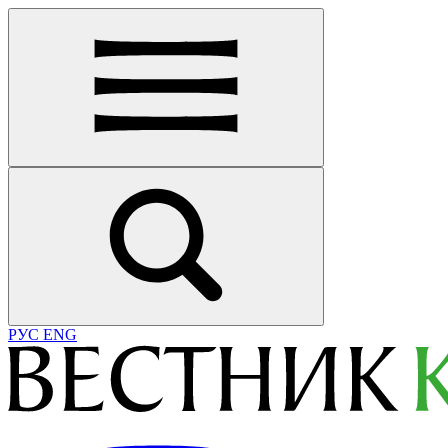
РУС
ENG