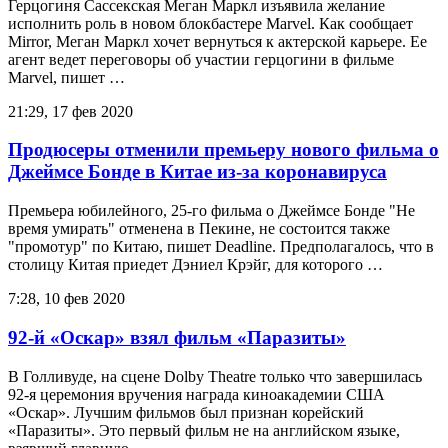
Герцогиня Сассекская Меган Маркл изъявила желание
исполнить роль в новом блокбастере Marvel. Как сообщает
Mirror, Меган Маркл хочет вернуться к актерской карьере. Ее
агент ведет переговоры об участии герцогини в фильме
Marvel, пишет …
21:29, 17 фев 2020
Продюсеры отменили премьеру нового фильма о
Джеймсе Бонде в Китае из-за коронавируса
Премьера юбилейного, 25-го фильма о Джеймсе Бонде "Не
время умирать" отменена в Пекине, не состоится также
"промотур" по Китаю, пишет Deadline. Предполагалось, что в
столицу Китая приедет Дэниел Крэйг, для которого …
7:28, 10 фев 2020
92-й «Оскар» взял фильм «Паразиты»
В Голливуде, на сцене Dolby Theatre только что завершилась
92-я церемония вручения награда киноакадемии США
«Оскар». Лучшим фильмов был признан корейский
«Паразиты». Это первый фильм не на английском языке,