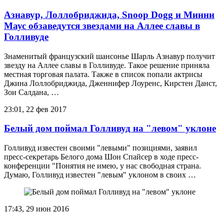
Азнавур, Лоллобриджида, Snoop Dogg и Минни
Маус обзаведутся звездами на Аллее славы в
Голливуде
Знаменитый французский шансонье Шарль Азнавур получит
звезду на Аллее славы в Голливуде. Такое решение приняла
местная торговая палата. Также в список попали актрисы
Джина Лоллобриджида, Дженнифер Лоуренс, Кирстен Данст,
Зои Салдана, …
23:01, 22 фев 2017
Белый дом поймал Голливуд на "левом" уклоне
Голливуд известен своими "левыми" позициями, заявил
пресс-секретарь Белого дома Шон Спайсер в ходе пресс-
конференции "Понятия не имею, у нас свободная страна.
Думаю, Голливуд известен "левым" уклоном в своих …
17:43, 29 июн 2016