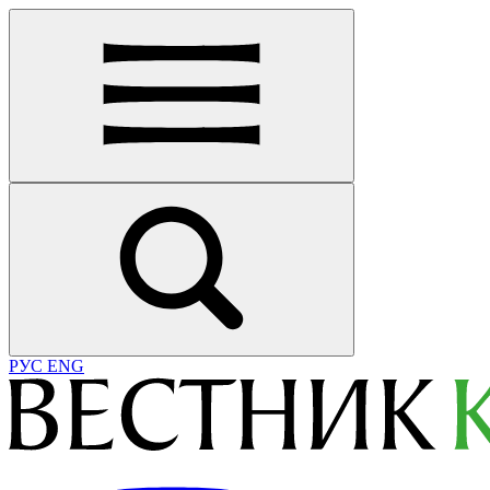
РУС
ENG