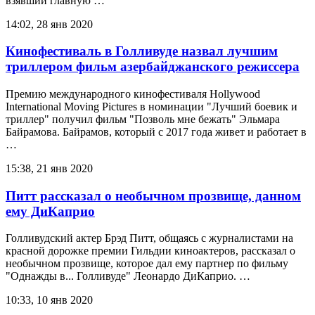
взявший главную …
14:02, 28 янв 2020
Кинофестиваль в Голливуде назвал лучшим
триллером фильм азербайджанского режиссера
Премию международного кинофестиваля Hollywood
International Moving Pictures в номинации "Лучший боевик и
триллер" получил фильм "Позволь мне бежать" Эльмара
Байрамова. Байрамов, который с 2017 года живет и работает в
…
15:38, 21 янв 2020
Питт рассказал о необычном прозвище, данном
ему ДиКаприо
Голливудский актер Брэд Питт, общаясь с журналистами на
красной дорожке премии Гильдии киноактеров, рассказал о
необычном прозвище, которое дал ему партнер по фильму
"Однажды в... Голливуде" Леонардо ДиКаприо. …
10:33, 10 янв 2020