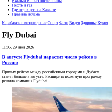
Южный Кавказ после войны
Нефть и газ
Где отдохнуть на Кавказе
Правила ислама
Карабахское возрождение
Спорт
Фото
Видео
Здоровье
Кухня
Fly Dubai
11:05, 29 июл 2026
В августе Flydubai нарастит число рейсов в
Россию
Прямых рейсом между российскими городами и Дубаем
станет больше в августе. Расширить полетную программу
решила компания Flydubai.