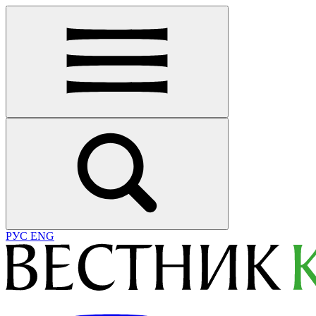
РУС
ENG