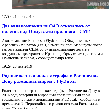
17:50, 21 июн 2019
Две авиакомпании из ОАЭ отказались от
полетов над Ормузским проливом - СМИ
Авиакомпании Emirates и Flydubai из Объединенных
Арабских Эмиратов (ОАЭ) изменили свои маршруты после
запрета властей США cdjbv авиакомпаниям летать в
воздушном пространстве Ирана над Ормузским проливом и
Оманским заливом, - сообщает эмиратское …
19:29, 28 янв 2019
Родные жертв авиакатастрофы в Ростове-на-
Дону разошлись миром с FlyDubai
Родственники жертв авиакатастрофы в Ростове-на-Дону в
2016 году завершили мировыми соглашениями свои
гражданские иски к авиакомпании FlyDubai, - сообщили в
пресс-службе Первомайского районного суда Ростова-на-
Дону. "У нас было 34 …