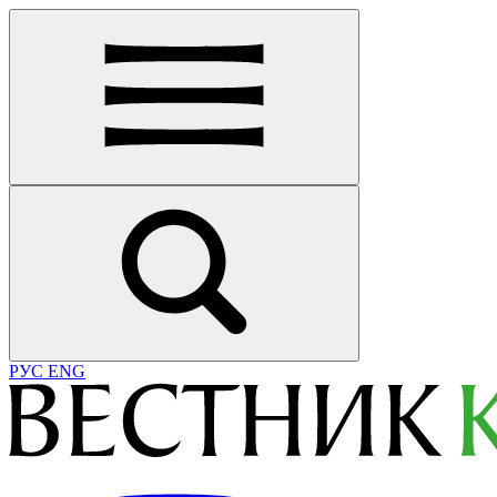
РУС
ENG