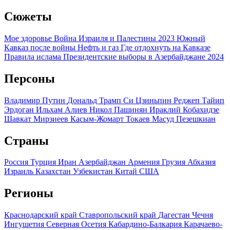
Сюжеты
Мое здоровье
Война Израиля и Палестины 2023
Южный
Кавказ после войны
Нефть и газ
Где отдохнуть на Кавказе
Правила ислама
Президентские выборы в Азербайджане 2024
Персоны
Владимир Путин
Дональд Трамп
Си Цзиньпин
Реджеп Тайип
Эрдоган
Ильхам Алиев
Никол Пашинян
Ираклий Кобахидзе
Шавкат Мирзиеев
Касым-Жомарт Токаев
Масуд Пезешкиан
Страны
Россия
Турция
Иран
Азербайджан
Армения
Грузия
Абхазия
Израиль
Казахстан
Узбекистан
Китай
США
Регионы
Краснодарский край
Ставропольский край
Дагестан
Чечня
Ингушетия
Северная Осетия
Кабардино-Балкария
Карачаево-