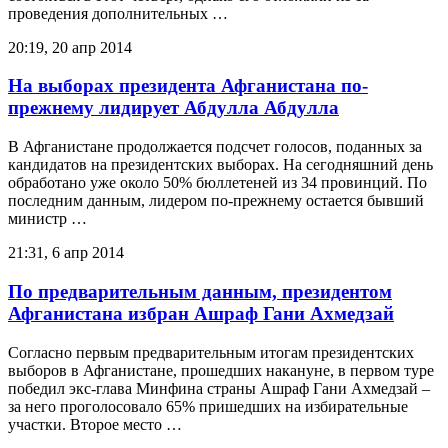
проведения дополнительных …
20:19, 20 апр 2014
На выборах президента Афганистана по-
прежнему лидирует Абдулла Абдулла
В Афганистане продолжается подсчет голосов, поданных за
кандидатов на президентских выборах. На сегодняшний день
обработано уже около 50% бюллетеней из 34 провинций. По
последним данным, лидером по-прежнему остается бывший
министр …
21:31, 6 апр 2014
По предварительным данным, президентом
Афганистана избран Ашраф Гани Ахмедзай
Согласно первым предварительным итогам президентских
выборов в Афганистане, прошедших накануне, в первом туре
победил экс-глава Минфина страны Ашраф Гани Ахмедзай –
за него проголосовало 65% пришедших на избирательные
участки. Второе место …