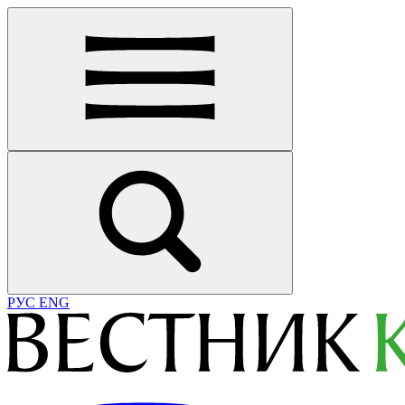
РУС
ENG