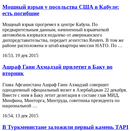
Мощный взрыв у посольства США в Кабуле:
есть погибшие
Мощный взрыв прогремел в центре Кабула. По
предварительным данным, начиненный взрывчаткой
автомобиль взорвался недалеко от американского
диппредставительства, передает агентство Reuters. В том же
районе расположена и штаб-квартира миссии НАТО. По …
16:53, 19 дек 2015
Ашраф Гани Ахмадзай прилетит в Баку во
вторник
Глава Афганистана Ашраф Гани Ахмадзай совершит
однодневный официальный визит в Азербайджан 22 декабря.
Вместе с ним в Баку летит делегация в составе глав МИД,
Минфина, Минторга, Минтруда, советника президента по
национальной …
16:54, 13 дек 2015
В Туркменистане заложили первый камень TAPI