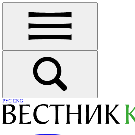
РУС
ENG