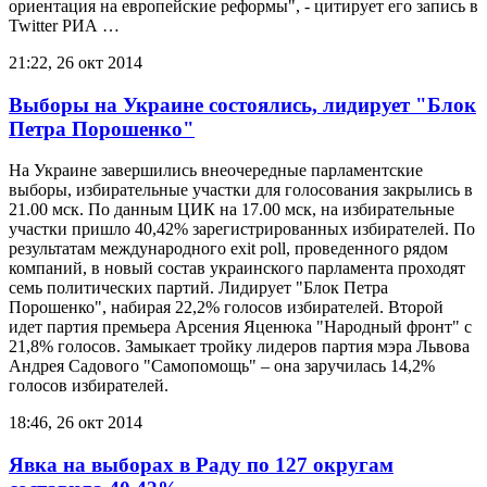
ориентация на европейские реформы", - цитирует его запись в
Twitter РИА …
21:22, 26 окт 2014
Выборы на Украине состоялись, лидирует "Блок
Петра Порошенко"
На Украине завершились внеочередные парламентские
выборы, избирательные участки для голосования закрылись в
21.00 мск. По данным ЦИК на 17.00 мск, на избирательные
участки пришло 40,42% зарегистрированных избирателей. По
результатам международного exit poll, проведенного рядом
компаний, в новый состав украинского парламента проходят
семь политических партий. Лидирует "Блок Петра
Порошенко", набирая 22,2% голосов избирателей. Второй
идет партия премьера Арсения Яценюка "Народный фронт" с
21,8% голосов. Замыкает тройку лидеров партия мэра Львова
Андрея Садового "Самопомощь" – она заручилась 14,2%
голосов избирателей.
18:46, 26 окт 2014
Явка на выборах в Раду по 127 округам