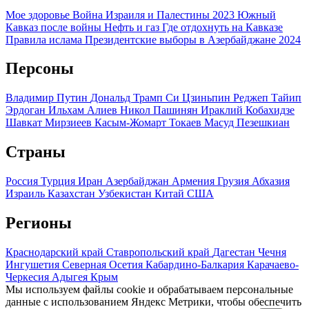
Мое здоровье
Война Израиля и Палестины 2023
Южный
Кавказ после войны
Нефть и газ
Где отдохнуть на Кавказе
Правила ислама
Президентские выборы в Азербайджане 2024
Персоны
Владимир Путин
Дональд Трамп
Си Цзиньпин
Реджеп Тайип
Эрдоган
Ильхам Алиев
Никол Пашинян
Ираклий Кобахидзе
Шавкат Мирзиеев
Касым-Жомарт Токаев
Масуд Пезешкиан
Страны
Россия
Турция
Иран
Азербайджан
Армения
Грузия
Абхазия
Израиль
Казахстан
Узбекистан
Китай
США
Регионы
Краснодарский край
Ставропольский край
Дагестан
Чечня
Ингушетия
Северная Осетия
Кабардино-Балкария
Карачаево-
Черкесия
Адыгея
Крым
Мы используем файлы cookie и обрабатываем персональные
данные с использованием Яндекс Метрики, чтобы обеспечить