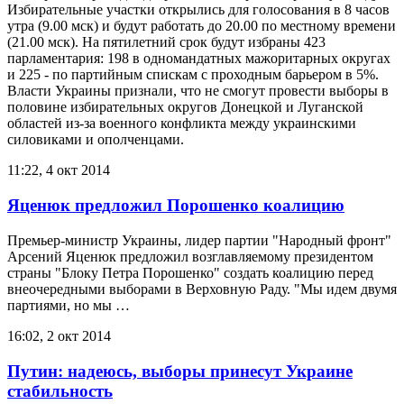
Избирательные участки открылись для голосования в 8 часов
утра (9.00 мск) и будут работать до 20.00 по местному времени
(21.00 мск). На пятилетний срок будут избраны 423
парламентария: 198 в одномандатных мажоритарных округах
и 225 - по партийным спискам с проходным барьером в 5%.
Власти Украины признали, что не смогут провести выборы в
половине избирательных округов Донецкой и Луганской
областей из-за военного конфликта между украинскими
силовиками и ополченцами.
11:22, 4 окт 2014
Яценюк предложил Порошенко коалицию
Премьер-министр Украины, лидер партии "Народный фронт"
Арсений Яценюк предложил возглавляемому президентом
страны "Блоку Петра Порошенко" создать коалицию перед
внеочередными выборами в Верховную Раду. "Мы идем двумя
партиями, но мы …
16:02, 2 окт 2014
Путин: надеюсь, выборы принесут Украине
стабильность