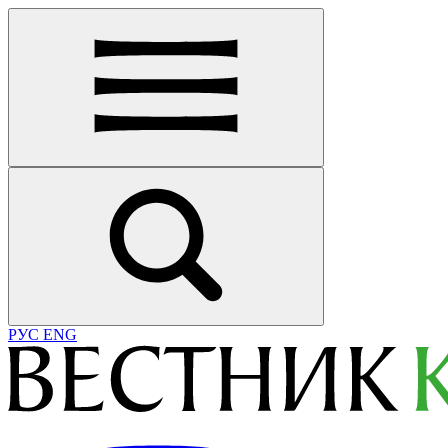
РУС
ENG