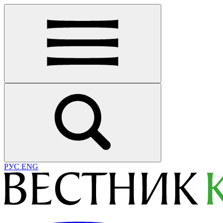
РУС
ENG