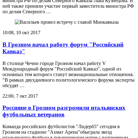
министра РФ по делам Северного Кавказа Льва Кузнецова. В
ней также приняли участие первый заместитель министра РФ
по делам Северного …
10:08, 10 окт 2017
В Грозном начал работу форум "Российский
Кавказ"
В столице Чечни городе Грозном начал работу V
Международный форум "Российский Кавказ", одной из
основных тем которого станут межнациональные отношения.
"В рамках двухдневного политологического форума эксперты
обсудят …
22:00, 7 окт 2017
Россияне в Грозном разгромили итальянских
футбольных ветеранов
Команда российских футболистов "Лидер65" сегодня в
Грозном на стадионе "Ахмат Арена"обыграла звезд
итальянского футбола в товарищеском матче с разгромным