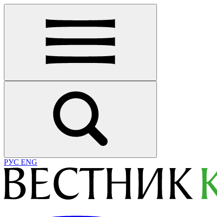
РУС
ENG