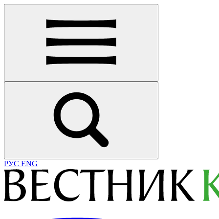
РУС
ENG