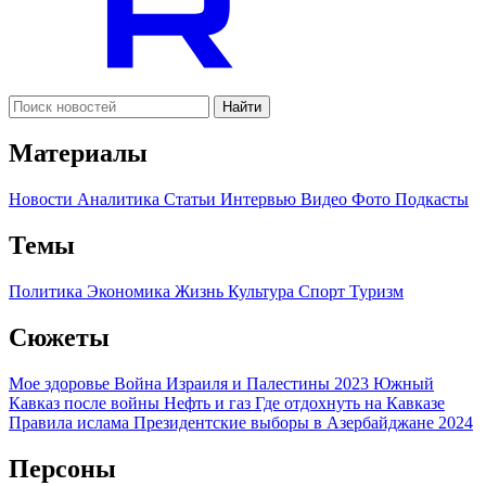
Найти
Материалы
Новости
Аналитика
Статьи
Интервью
Видео
Фото
Подкасты
Темы
Политика
Экономика
Жизнь
Культура
Спорт
Туризм
Сюжеты
Мое здоровье
Война Израиля и Палестины 2023
Южный
Кавказ после войны
Нефть и газ
Где отдохнуть на Кавказе
Правила ислама
Президентские выборы в Азербайджане 2024
Персоны