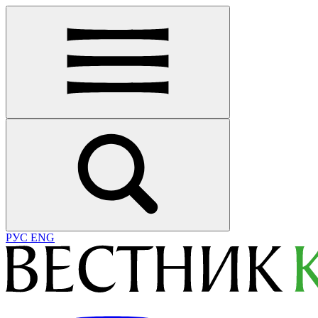
РУС
ENG