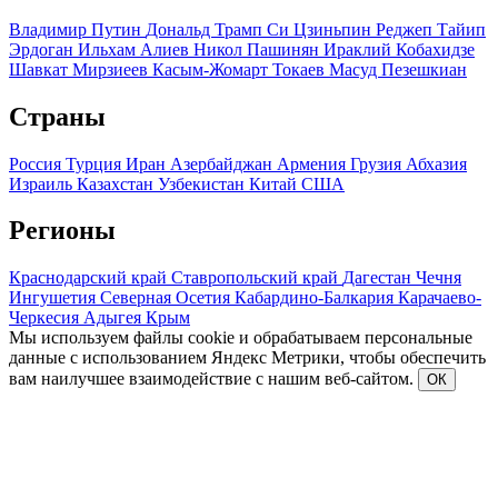
Владимир Путин
Дональд Трамп
Си Цзиньпин
Реджеп Тайип
Эрдоган
Ильхам Алиев
Никол Пашинян
Ираклий Кобахидзе
Шавкат Мирзиеев
Касым-Жомарт Токаев
Масуд Пезешкиан
Страны
Россия
Турция
Иран
Азербайджан
Армения
Грузия
Абхазия
Израиль
Казахстан
Узбекистан
Китай
США
Регионы
Краснодарский край
Ставропольский край
Дагестан
Чечня
Ингушетия
Северная Осетия
Кабардино-Балкария
Карачаево-
Черкесия
Адыгея
Крым
Мы используем файлы cookie и обрабатываем персональные
данные с использованием Яндекс Метрики, чтобы обеспечить
вам наилучшее взаимодействие с нашим веб-сайтом.
ОК