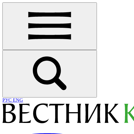
РУС
ENG