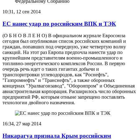
10:31, 12 сен 2014
ЕС нанес удар по российским ВПК и ТЭК
(О Б Н О В Л Е Н О) В официальном журнале Евросоюза
сегодня был опубликован список российских компаний и
граждан, попавших под очередную, уже четвертую волну
санкций. На этот раз Европа предпочла нанести удар по
крупнейшим представителям военно-промышленного и
топливно-энергетического комплексов России. В первую
очередь речь идет о таких гигантах добычи и
транспоритровки углеводородов, как "Роснефть",
"Газпромнефть" и "Транснефть", а также оборонных
концернах "Уралвагонзавод", "Оборонпром" и Объединенная
авиастроительная корпорация. Расширилось число оборонных
предприятий РФ, которым отныне запрещено поставлять
технологии двойного назначения.
16:34, 27 мар 2014
Никарагуа признала Крым российским